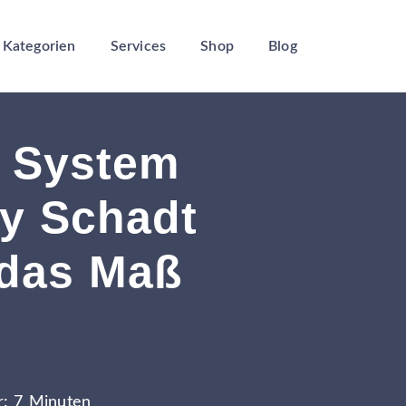
Kategorien
Services
Shop
Blog
c System
y Schadt
 das Maß
r: 7 Minuten