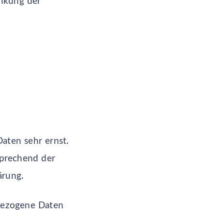
änkung der
aten sehr ernst.
sprechend der
ärung.
bezogene Daten