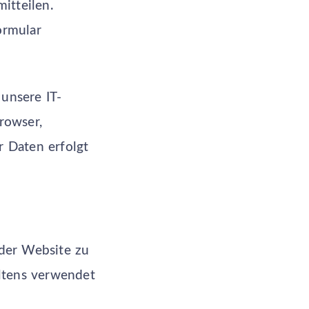
itteilen.
ormular
unsere IT-
rowser,
r Daten erfolgt
 der Website zu
ltens verwendet