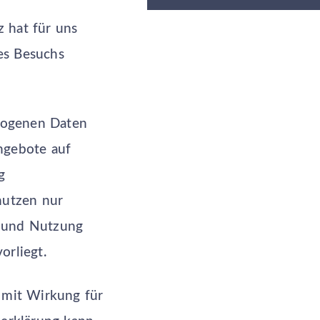
 hat für uns
es Besuchs
zogenen Daten
ngebote auf
g
nutzen nur
g und Nutzung
orliegt.
t mit Wirkung für