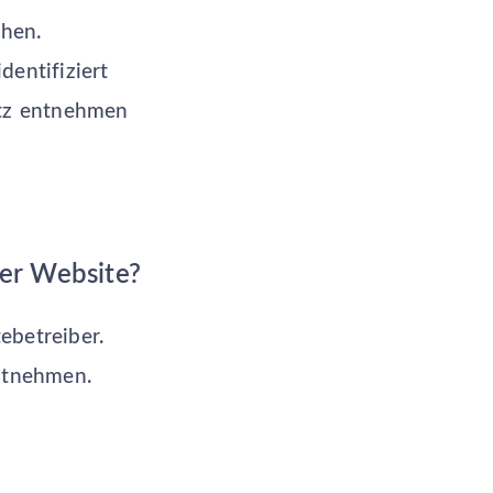
hen.
dentifiziert
tz entnehmen
ser Website?
ebetreiber.
ntnehmen.