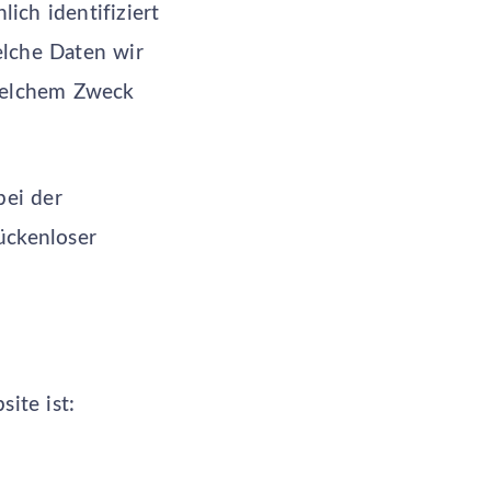
ich identifiziert
elche Daten wir
 welchem Zweck
bei der
ückenloser
ite ist: