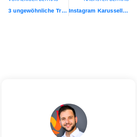
3 ungewöhnliche Traffic Quellen für Affiliate Marketing, die unglaublich gut funktionieren
Instagram Karussell Automation erstellen: Mit einem Klick mehrere Slides erstellen