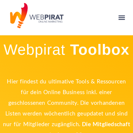
Webpirat
Toolbox
Hier findest du ultimative Tools & Ressourcen
für dein Online Business inkl. einer
geschlossenen Community. Die vorhandenen
Listen werden wöchentlich geupdatet und sind
nur für Mitglieder zugänglich.
Die Mitgliedschaft