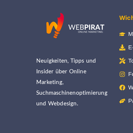
Wich
M
E
T
Neuigkeiten, Tipps und
Insider über Online
F
Marketing,
W
Suchmaschinenoptimierung
P
und Webdesign.