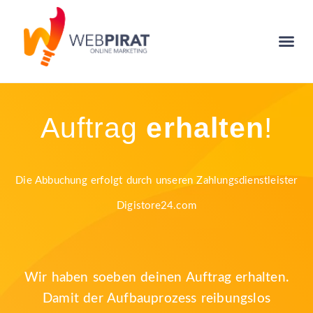
Auftrag
erhalten
!
Die Abbuchung erfolgt durch unseren Zahlungsdienstleister
Digistore24.com
Wir haben soeben deinen Auftrag erhalten.
Damit der Aufbauprozess reibungslos